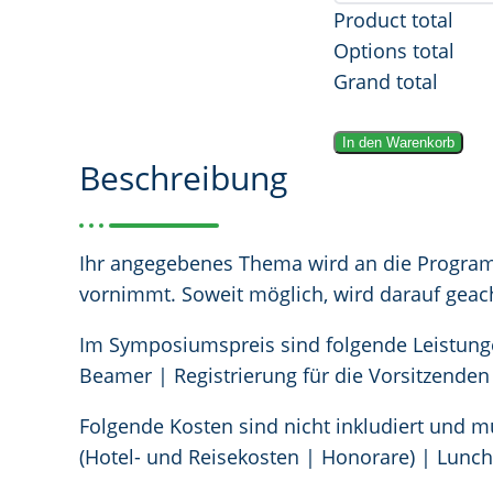
Product total
Options total
Grand total
M
In den Warenkorb
Beschreibung
i
t
t
a
Ihr angegebenes Thema wird an die Progra
g
vornimmt. Soweit möglich, wird darauf geac
s
Im Symposiumspreis sind folgende Leistung
s
Beamer | Registrierung für die Vorsitzenden
y
m
Folgende Kosten sind nicht inkludiert und 
p
(Hotel- und Reisekosten | Honorare) | Lunch
o