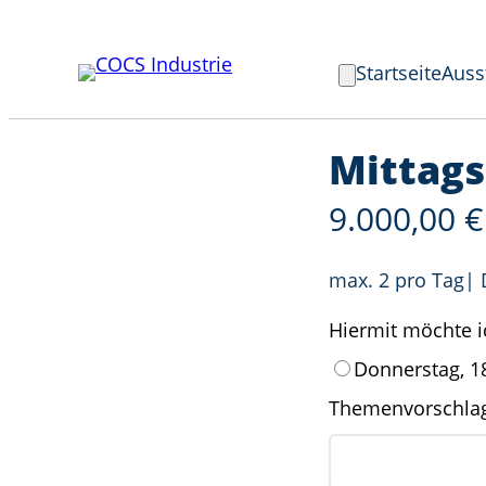
Zum
Inhalt
Startseite
Auss
springen
Startseite
Ausstellungsfläche
Sponsoringpake
Mittag
9.000,00
€
max. 2 pro Tag| 
Hiermit möchte 
Donnerstag, 1
Themenvorschlag 