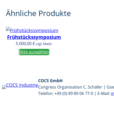
s
i
Ähnliche Produkte
u
m
M
Frühstückssymposium
e
5.000,00
€
zzgl. MwSt.
n
Bitte auswählen
g
e
COCS GmbH
Congress Organisation C. Schäfer | Go
Telefon: +49 (0) 89 89 06 77-0 | E-Mail:
i