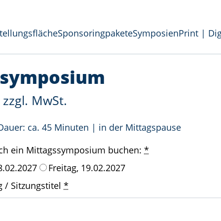
tellungsfläche
Sponsoringpakete
Symposien
Print | Dig
te
Symposien
Print | Digital
Vor-Ort-Präsenz
ssymposium
zzgl. MwSt.
Dauer: ca. 45 Minuten | in der Mittagspause
ich ein Mittagssymposium buchen:
*
8.02.2027
Freitag, 19.02.2027
/ Sitzungstitel
*